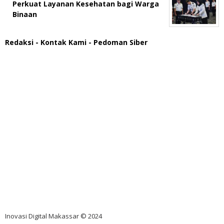
Perkuat Layanan Kesehatan bagi Warga
Binaan
Redaksi
- Kontak Kami
- Pedoman Siber
scatter hitam mahjong rekomendasi
maxwin slot online
pola rumus slot gacor
admin slot gacor
situs judi online
bonus scatter hitam mahjong
pakar pola gacor slot online
prediksi juara taruhan bola
Inovasi Digital Makassar © 2024