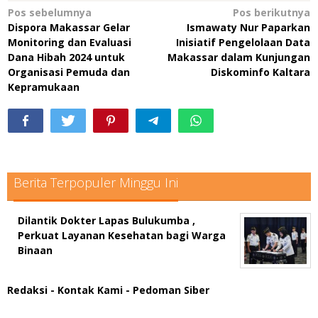
Navigasi
Pos sebelumnya
Pos berikutnya
Dispora Makassar Gelar
Ismawaty Nur Paparkan
pos
Monitoring dan Evaluasi
Inisiatif Pengelolaan Data
Dana Hibah 2024 untuk
Makassar dalam Kunjungan
Organisasi Pemuda dan
Diskominfo Kaltara
Kepramukaan
Berita Terpopuler Minggu Ini
Dilantik Dokter Lapas Bulukumba ,
Perkuat Layanan Kesehatan bagi Warga
Binaan
Redaksi
- Kontak Kami
- Pedoman Siber
scatter hitam mahjong rekomendasi