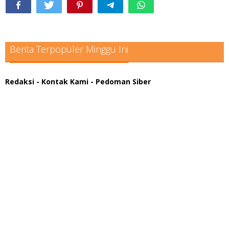
Berita Terpopuler Minggu Ini
Redaksi
- Kontak Kami
- Pedoman Siber
scatter hitam mahjong rekomendasi
maxwin slot online
pola rumus slot gacor
admin slot gacor
situs judi online
bonus scatter hitam mahjong
pakar pola gacor slot online