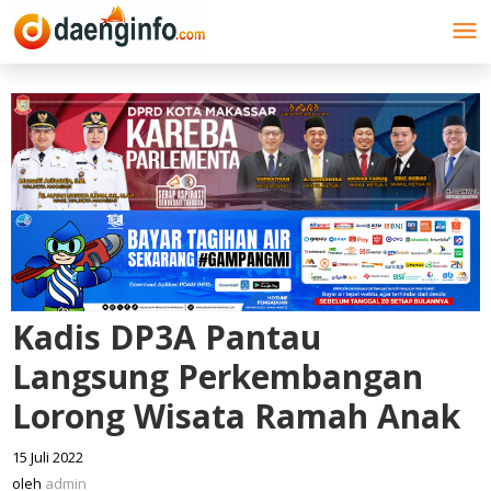
Lewati
ke
konten
Kadis DP3A Pantau
Langsung Perkembangan
Lorong Wisata Ramah Anak
15 Juli 2022
oleh
admin
oleh
admin