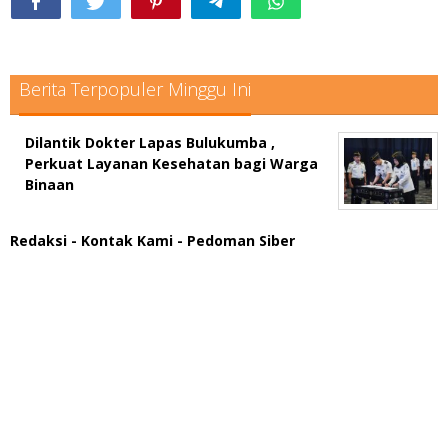
Berita Terpopuler Minggu Ini
Dilantik Dokter Lapas Bulukumba ,
Perkuat Layanan Kesehatan bagi Warga
Binaan
Redaksi
- Kontak Kami
- Pedoman Siber
scatter hitam mahjong rekomendasi
maxwin slot online
pola rumus slot gacor
admin slot gacor
situs judi online