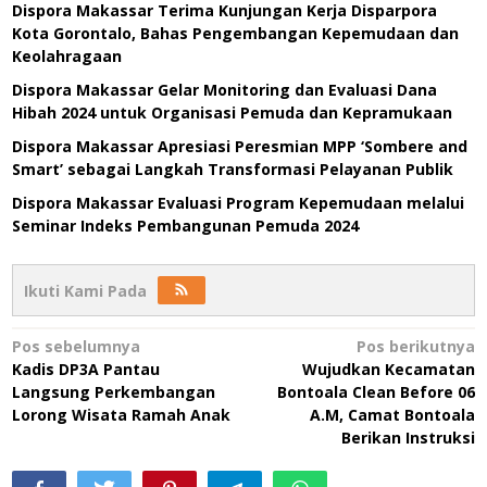
Dispora Makassar Terima Kunjungan Kerja Disparpora
Kota Gorontalo, Bahas Pengembangan Kepemudaan dan
Keolahragaan
Dispora Makassar Gelar Monitoring dan Evaluasi Dana
Hibah 2024 untuk Organisasi Pemuda dan Kepramukaan
Dispora Makassar Apresiasi Peresmian MPP ‘Sombere and
Smart’ sebagai Langkah Transformasi Pelayanan Publik
Dispora Makassar Evaluasi Program Kepemudaan melalui
Seminar Indeks Pembangunan Pemuda 2024
Ikuti Kami Pada
Navigasi
Pos sebelumnya
Pos berikutnya
Kadis DP3A Pantau
Wujudkan Kecamatan
pos
Langsung Perkembangan
Bontoala Clean Before 06
Lorong Wisata Ramah Anak
A.M, Camat Bontoala
Berikan Instruksi