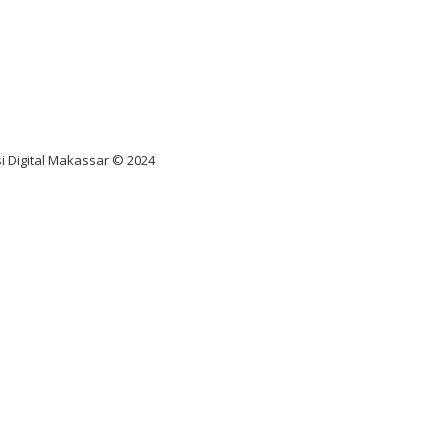
nus scatter hitam mahjong
ar pola gacor slot online
diksi juara taruhan bola
i Digital Makassar © 2024