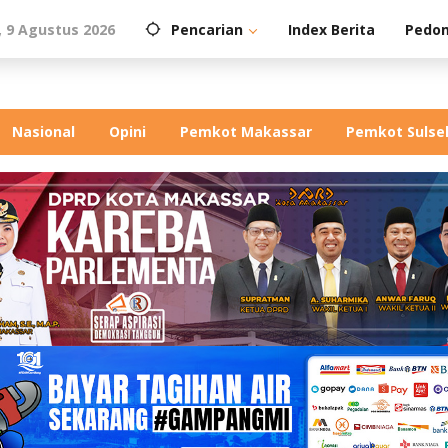
 9 Agustus 2026
Pencarian
Index Berita
Pedom
Nasional
Opini
Pemkot Makassar
Pemkot Sulse