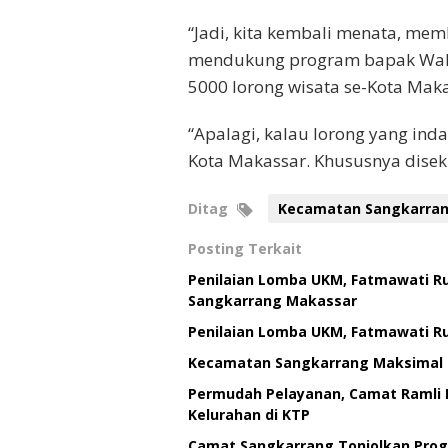
“Jadi, kita kembali menata, mem
mendukung program bapak Wali K
5000 lorong wisata se-Kota Maka
“Apalagi, kalau lorong yang i
Kota Makassar. Khususnya diseki
Ditag
Kecamatan Sangkarra
Posting Terkait
Penilaian Lomba UKM, Fatmawati R
Sangkarrang Makassar
Penilaian Lomba UKM, Fatmawati R
Kecamatan Sangkarrang Maksimal
Permudah Pelayanan, Camat Ramli L
Kelurahan di KTP
Camat Sangkarrang Tonjolkan Prog