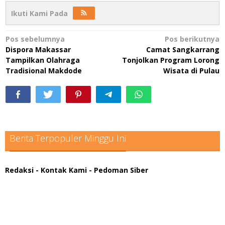
Ikuti Kami Pada
Navigasi
Pos sebelumnya
Pos berikutnya
Dispora Makassar
Camat Sangkarrang
pos
Tampilkan Olahraga
Tonjolkan Program Lorong
Tradisional Makdode
Wisata di Pulau
Berita Terpopuler Minggu Ini
Redaksi
- Kontak Kami
- Pedoman Siber
scatter hitam mahjong rekomendasi
maxwin slot online
pola rumus slot gacor