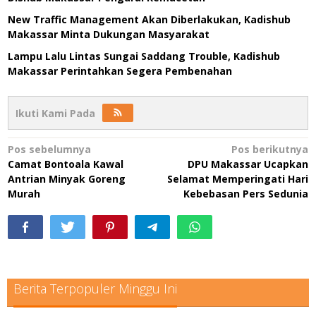
New Traffic Management Akan Diberlakukan, Kadishub
Makassar Minta Dukungan Masyarakat
Lampu Lalu Lintas Sungai Saddang Trouble, Kadishub
Makassar Perintahkan Segera Pembenahan
Ikuti Kami Pada
Navigasi
Pos sebelumnya
Pos berikutnya
Camat Bontoala Kawal
DPU Makassar Ucapkan
pos
Antrian Minyak Goreng
Selamat Memperingati Hari
Murah
Kebebasan Pers Sedunia
Berita Terpopuler Minggu Ini