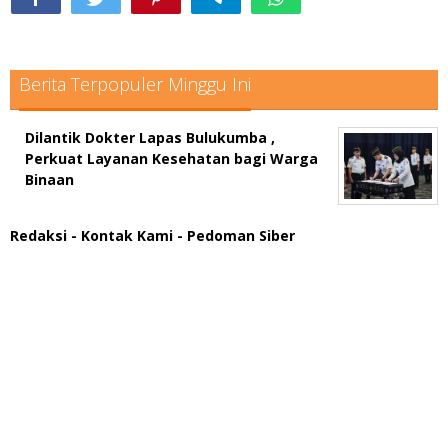
Berita Terpopuler Minggu Ini
Dilantik Dokter Lapas Bulukumba ,
Perkuat Layanan Kesehatan bagi Warga
Binaan
Redaksi
- Kontak Kami
- Pedoman Siber
scatter hitam mahjong rekomendasi
maxwin slot online
pola rumus slot gacor
admin slot gacor
situs judi online