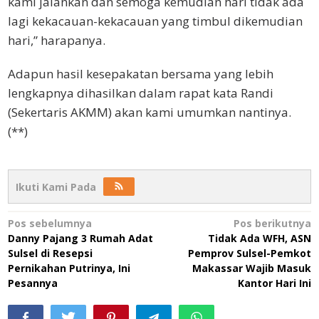
kami jalankan dan semoga kemudian hari tidak ada
lagi kekacauan-kekacauan yang timbul dikemudian
hari,” harapanya.
Adapun hasil kesepakatan bersama yang lebih
lengkapnya dihasilkan dalam rapat kata Randi
(Sekertaris AKMM) akan kami umumkan nantinya.
(**)
Ikuti Kami Pada
Navigasi
Pos sebelumnya
Pos berikutnya
Danny Pajang 3 Rumah Adat
Tidak Ada WFH, ASN
pos
Sulsel di Resepsi
Pemprov Sulsel-Pemkot
Pernikahan Putrinya, Ini
Makassar Wajib Masuk
Pesannya
Kantor Hari Ini