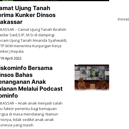
amat Ujung Tanah
pre
erima Kunker Dinsos
Inovas
akassar
KASSAR – Camat Ujung Tanah Ibrahim
idar Said,S.IP, M.Si di dampingi
kcam Ujung Tanah Amanda Syahwaldi,
STP.M.M menerima Kunjungan Kerja
unker,) Kepala
19 April 2022
oleh
admin
iskominfo Bersama
insos Bahas
enanganan Anak
alanan Melalui Podcast
ominfo
KASSAR – Anak-anak menjadi salah
tu faktor penentu bagi kemajuan
ngsa di masa mendatang. Namun
nisnya, tidak sedikit anak-anak
donesia yang masih