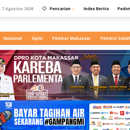
 7 Agustus 2026
Pencarian
Index Berita
Pedom
Nasional
Opini
Pemkot Makassar
Pemkot Sulse