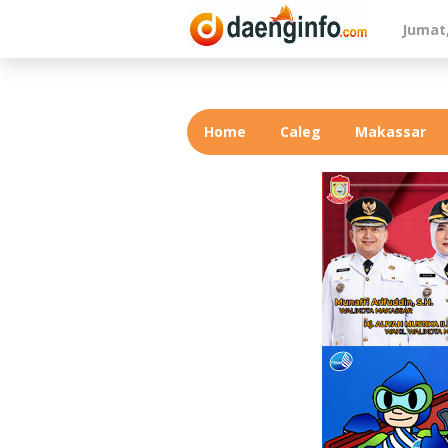
Lewati
Jumat,
ke
konten
Home
Caleg
Makassar