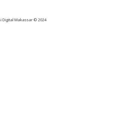
diksi juara taruhan bola
i Digital Makassar © 2024