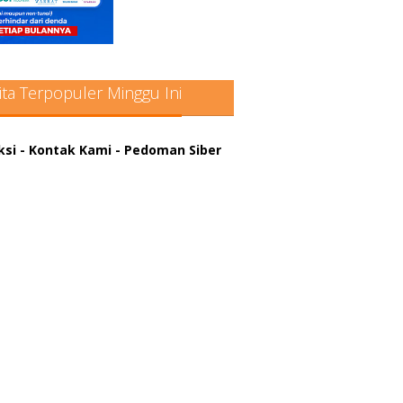
ita Terpopuler Minggu Ini
ksi
- Kontak Kami
- Pedoman Siber
atter hitam mahjong rekomendasi
win slot online
a rumus slot gacor
in slot gacor
us judi online
nus scatter hitam mahjong
ar pola gacor slot online