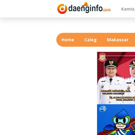
Lewati
Kamis,
ke
konten
Home
Caleg
Makassar