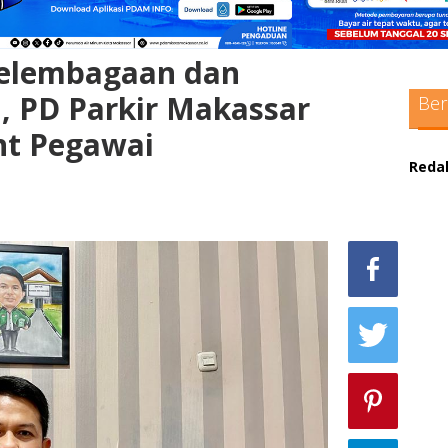
Kelembagaan dan
, PD Parkir Makassar
Ber
t Pegawai
Reda
sc
max
pol
adm
sit
bo
pak