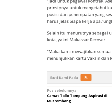
“Jadi untuk pegawai kontrak. A
prinsipnya untuk mengetahui ku
posisi dan penempatan yang ses
harus Jelas Siapa kerja apa,”un
Selain itu menurutnya sebagai
kota, yakni Makassar Recover.
“Maka kami mewajibkan semua p
menunjukkan kartu Vaksin dan Mi
Ikuti Kami Pada
Navigasi
Pos sebelumnya
Camat Tallo Tampung Aspirasi di
pos
Musrembang