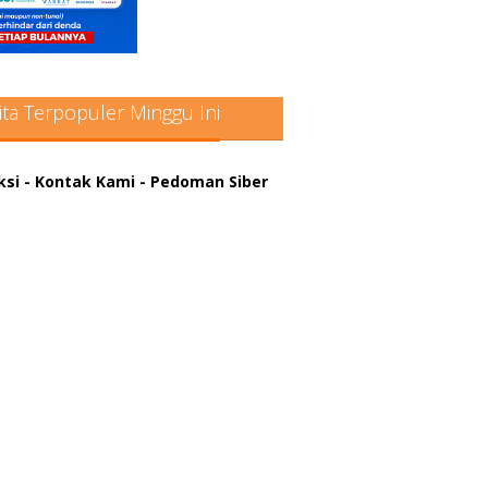
ita Terpopuler Minggu Ini
ksi
- Kontak Kami
- Pedoman Siber
atter hitam mahjong rekomendasi
win slot online
a rumus slot gacor
in slot gacor
us judi online
nus scatter hitam mahjong
ar pola gacor slot online