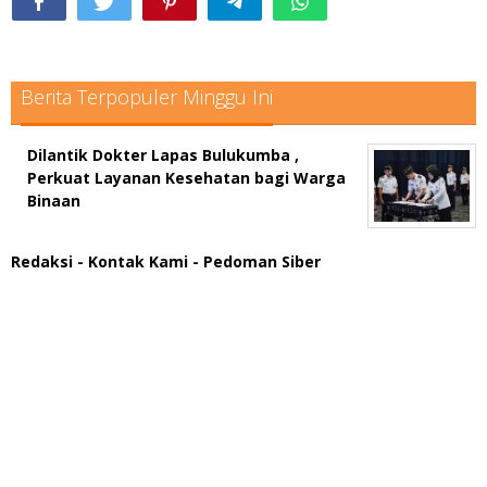
Berita Terpopuler Minggu Ini
Dilantik Dokter Lapas Bulukumba ,
Perkuat Layanan Kesehatan bagi Warga
Binaan
Redaksi
- Kontak Kami
- Pedoman Siber
scatter hitam mahjong rekomendasi
maxwin slot online
pola rumus slot gacor
admin slot gacor
situs judi online