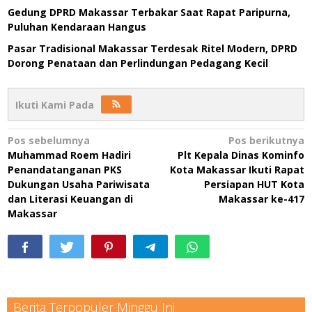
Gedung DPRD Makassar Terbakar Saat Rapat Paripurna,
Puluhan Kendaraan Hangus
Pasar Tradisional Makassar Terdesak Ritel Modern, DPRD
Dorong Penataan dan Perlindungan Pedagang Kecil
Ikuti Kami Pada
Navigasi
Pos sebelumnya
Pos berikutnya
Muhammad Roem Hadiri
Plt Kepala Dinas Kominfo
pos
Penandatanganan PKS
Kota Makassar Ikuti Rapat
Dukungan Usaha Pariwisata
Persiapan HUT Kota
dan Literasi Keuangan di
Makassar ke-417
Makassar
Berita Terpopuler Minggu Ini