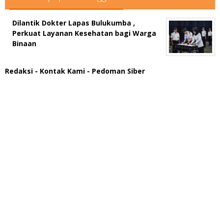
Dilantik Dokter Lapas Bulukumba ,
Perkuat Layanan Kesehatan bagi Warga
Binaan
Redaksi
- Kontak Kami
- Pedoman Siber
scatter hitam mahjong rekomendasi
maxwin slot online
pola rumus slot gacor
admin slot gacor
situs judi online
bonus scatter hitam mahjong
pakar pola gacor slot online