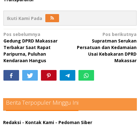
Ikuti Kami Pada
Navigasi
Pos sebelumnya
Pos berikutnya
Gedung DPRD Makassar
Supratman Serukan
pos
Terbakar Saat Rapat
Persatuan dan Kedamaian
Paripurna, Puluhan
Usai Kebakaran DPRD
Kendaraan Hangus
Makassar
Berita Terpopuler Minggu Ini
Redaksi
- Kontak Kami
- Pedoman Siber
scatter hitam mahjong rekomendasi