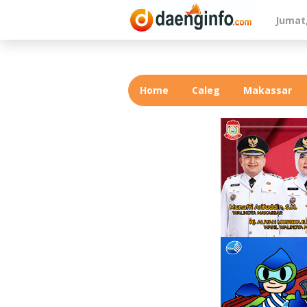
Lewati
Jumat,
ke
konten
Home
Caleg
Makassar