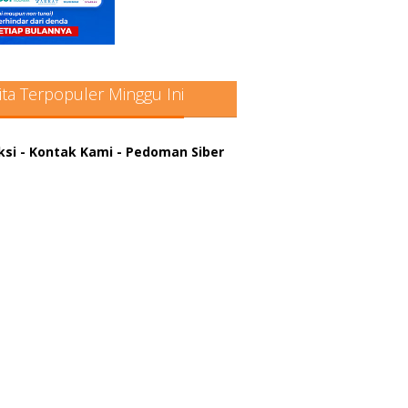
ita Terpopuler Minggu Ini
ksi
- Kontak Kami
- Pedoman Siber
atter hitam mahjong rekomendasi
win slot online
a rumus slot gacor
in slot gacor
us judi online
nus scatter hitam mahjong
ar pola gacor slot online