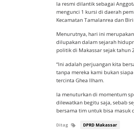
Ia resmi dilantik sebagai Angg
mengunci 1 kursi di daerah pemi
Kecamatan Tamalanrea dan Biri
Menurutnya, hari ini merupakan
dilupakan dalam sejarah hidup
politik di Makassar sejak tahun 
“Ini adalah perjuangan kita ber
tanpa mereka kami bukan siapa-s
tercinta Ghea Ilham.
Ia menuturkan di momentum spes
dilewatkan begitu saja, sebab s
bersama tim untuk bisa masuk d
Ditag
DPRD Makassar