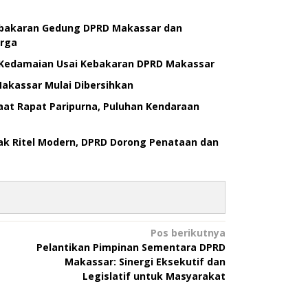
ebakaran Gedung DPRD Makassar dan
rga
 Kedamaian Usai Kebakaran DPRD Makassar
Makassar Mulai Dibersihkan
at Rapat Paripurna, Puluhan Kendaraan
ak Ritel Modern, DPRD Dorong Penataan dan
Pos berikutnya
Pelantikan Pimpinan Sementara DPRD
Makassar: Sinergi Eksekutif dan
Legislatif untuk Masyarakat