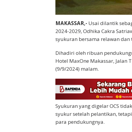
MAKASSAR,-
Usai dilantik seb
2024-2029, Odhika Cakra Satria
syukuran bersama relawan dan 
Dihadiri oleh ribuan pendukungn
Hotel MaxOne Makassar, Jalan
(9/9/2024) malam.
Syukuran yang digelar OCS tida
syukur setelah pelantikan, teta
para pendukungnya.