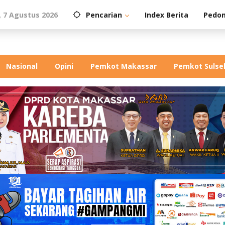
 7 Agustus 2026
Pencarian
Index Berita
Pedom
Nasional
Opini
Pemkot Makassar
Pemkot Sulse