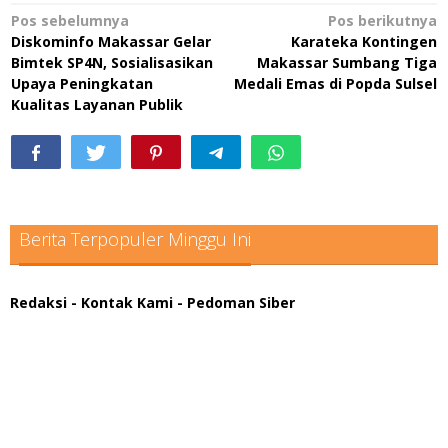
Navigasi
Pos sebelumnya
Pos berikutnya
Diskominfo Makassar Gelar
Karateka Kontingen
pos
Bimtek SP4N, Sosialisasikan
Makassar Sumbang Tiga
Upaya Peningkatan
Medali Emas di Popda Sulsel
Kualitas Layanan Publik
Berita Terpopuler Minggu Ini
Redaksi
- Kontak Kami
- Pedoman Siber
scatter hitam mahjong rekomendasi
maxwin slot online
pola rumus slot gacor
admin slot gacor