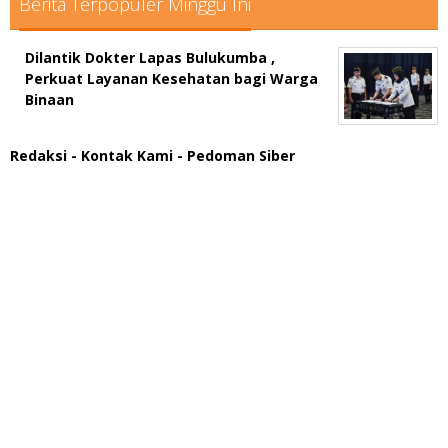
Berita Terpopuler Minggu Ini
Dilantik Dokter Lapas Bulukumba ,
Perkuat Layanan Kesehatan bagi Warga
Binaan
Redaksi
- Kontak Kami
- Pedoman Siber
scatter hitam mahjong rekomendasi
maxwin slot online
pola rumus slot gacor
admin slot gacor
situs judi online
bonus scatter hitam mahjong
pakar pola gacor slot online