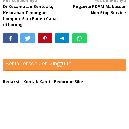
Navigasi
Pos sebelumnya
Pos berikutnya
Di Kecamatan Bontoala,
Pegawai PDAM Makassar
pos
Kelurahan Timungan
Non Stop Service
Lompoa, Siap Panen Cabai
di Lorong
Berita Terpopuler Minggu Ini
Redaksi
- Kontak Kami
- Pedoman Siber
scatter hitam mahjong rekomendasi
maxwin slot online
pola rumus slot gacor
admin slot gacor