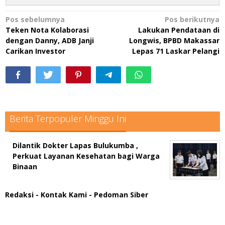
Navigasi
Pos sebelumnya
Pos berikutnya
Teken Nota Kolaborasi
Lakukan Pendataan di
pos
dengan Danny, ADB Janji
Longwis, BPBD Makassar
Carikan Investor
Lepas 71 Laskar Pelangi
Berita Terpopuler Minggu Ini
Dilantik Dokter Lapas Bulukumba ,
Perkuat Layanan Kesehatan bagi Warga
Binaan
Redaksi
- Kontak Kami
- Pedoman Siber
scatter hitam mahjong rekomendasi