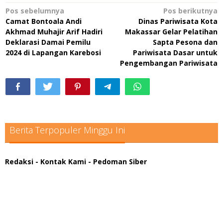
Navigasi
Pos sebelumnya
Pos berikutnya
Camat Bontoala Andi
Dinas Pariwisata Kota
pos
Akhmad Muhajir Arif Hadiri
Makassar Gelar Pelatihan
Deklarasi Damai Pemilu
Sapta Pesona dan
2024 di Lapangan Karebosi
Pariwisata Dasar untuk
Pengembangan Pariwisata
Berita Terpopuler Minggu Ini
Redaksi
- Kontak Kami
- Pedoman Siber
scatter hitam mahjong rekomendasi
maxwin slot online
pola rumus slot gacor