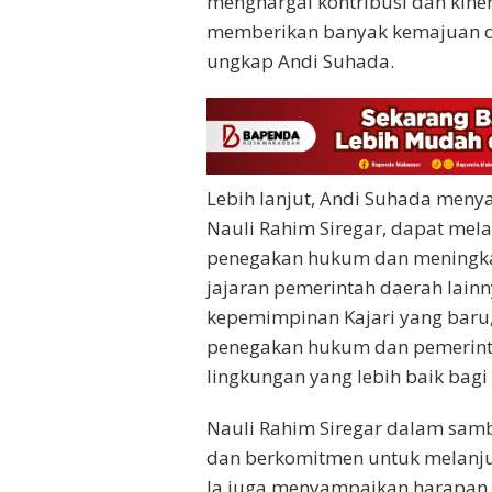
menghargai kontribusi dan kiner
memberikan banyak kemajuan d
ungkap Andi Suhada.
Lebih lanjut, Andi Suhada meny
Nauli Rahim Siregar, dapat mel
penegakan hukum dan meningka
jajaran pemerintah daerah lainn
kepemimpinan Kajari yang baru,
penegakan hukum dan pemerint
lingkungan yang lebih baik bag
Nauli Rahim Siregar dalam sa
dan berkomitmen untuk melanj
Ia juga menyampaikan harapan 