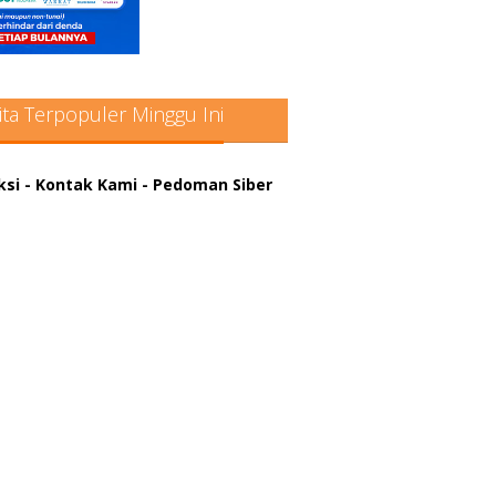
ita Terpopuler Minggu Ini
ksi
- Kontak Kami
- Pedoman Siber
atter hitam mahjong rekomendasi
win slot online
a rumus slot gacor
in slot gacor
us judi online
nus scatter hitam mahjong
ar pola gacor slot online