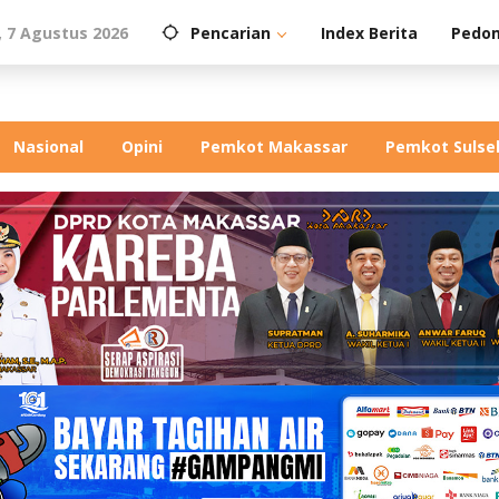
 7 Agustus 2026
Pencarian
Index Berita
Pedom
Nasional
Opini
Pemkot Makassar
Pemkot Sulse