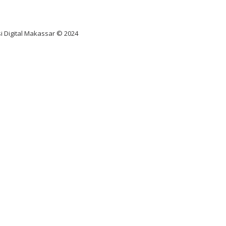
diksi juara taruhan bola
i Digital Makassar © 2024