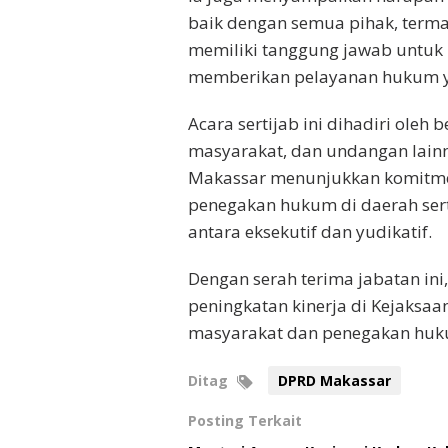
baik dengan semua pihak, term
memiliki tanggung jawab untuk 
memberikan pelayanan hukum ya
Acara sertijab ini dihadiri oleh
masyarakat, dan undangan lainn
Makassar menunjukkan komitme
penegakan hukum di daerah sert
antara eksekutif dan yudikatif.
Dengan serah terima jabatan ini
peningkatan kinerja di Kejaksa
masyarakat dan penegakan hukum
Ditag
DPRD Makassar
Posting Terkait