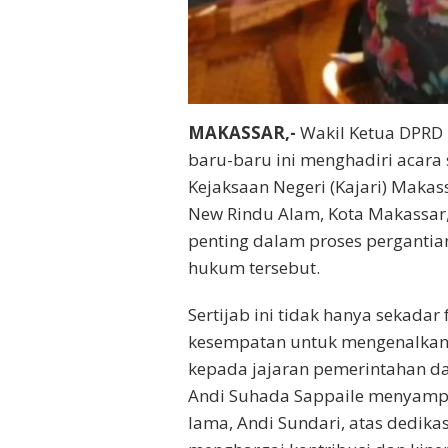
MAKASSAR,-
Wakil Ketua DPRD 
baru-baru ini menghadiri acara s
Kejaksaan Negeri (Kajari) Makas
New Rindu Alam, Kota Makassar
penting dalam proses pergantia
hukum tersebut.
Sertijab ini tidak hanya sekadar
kesempatan untuk mengenalkan K
kepada jajaran pemerintahan d
Andi Suhada Sappaile menyampa
lama, Andi Sundari, atas dedika