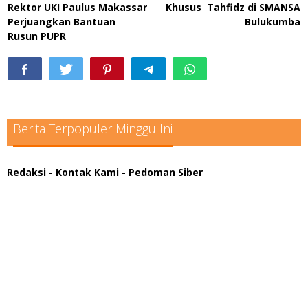
pos
Rektor UKI Paulus Makassar
Khusus Tahfidz di SMANSA
Perjuangkan Bantuan
Bulukumba
Rusun PUPR
Berita Terpopuler Minggu Ini
Redaksi
- Kontak Kami
- Pedoman Siber
scatter hitam mahjong rekomendasi
maxwin slot online
pola rumus slot gacor
admin slot gacor
situs judi online