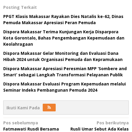
Posting Terkait
PPGT Klasis Makassar Rayakan Dies Natalis ke-62, Dinas
Pemuda Makassar Apresiasi Peran Pemuda
Dispora Makassar Terima Kunjungan Kerja Disparpora
Kota Gorontalo, Bahas Pengembangan Kepemudaan dan
Keolahragaan
Dispora Makassar Gelar Monitoring dan Evaluasi Dana
Hibah 2024 untuk Organisasi Pemuda dan Kepramukaan
Dispora Makassar Apresiasi Peresmian MPP ‘Sombere and
Smart’ sebagai Langkah Transformasi Pelayanan Publik
Dispora Makassar Evaluasi Program Kepemudaan melalui
Seminar Indeks Pembangunan Pemuda 2024
Ikuti Kami Pada
Navigasi
Pos sebelumnya
Pos berikutnya
Fatmawati Rusdi Bersama
Rusli Umar Sebut Ada Kelas