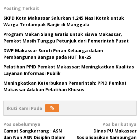
Posting Terkait
SKPD Kota Makassar Salurkan 1.245 Nasi Kotak untuk
Warga Terdampak Banjir di Manggala
Program Makan Siang Gratis untuk Siswa Makassar,
Pemkot Masih Tunggu Petunjuk dari Pemerintah Pusat
DWP Makassar Soroti Peran Keluarga dalam
Pembangunan Bangsa pada HUT ke-25
Pelatihan PPID Pemkot Makassar: Meningkatkan Kualitas
Layanan Informasi Publik
Meningkatkan Keterbukaan Pemerintah: PPID Pemkot
Makassar Adakan Pelatihan Khusus
Ikuti Kami Pada
Navigasi
Pos sebelumnya
Pos berikutnya
Camat Sangkarrang : ASN
Dinas PU Makassar
pos
dan Non ASN Disiplin Dalam
Sosialisasikan Sambungan