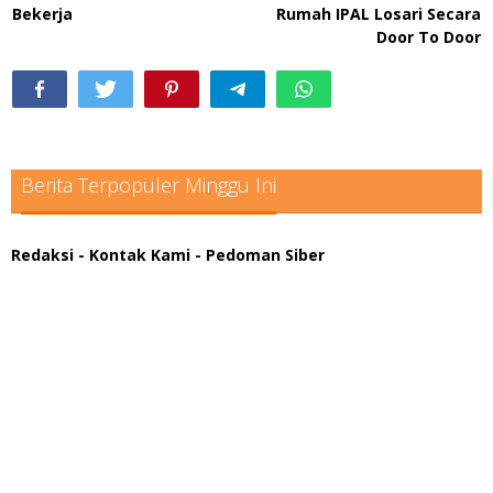
Bekerja
Rumah IPAL Losari Secara
Door To Door
Berita Terpopuler Minggu Ini
Redaksi
- Kontak Kami
- Pedoman Siber
scatter hitam mahjong rekomendasi
maxwin slot online
pola rumus slot gacor
admin slot gacor
situs judi online