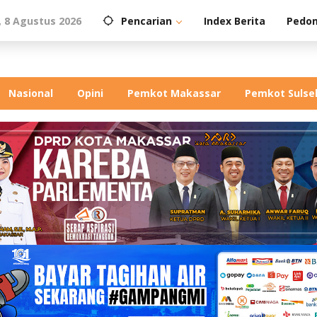
, 8 Agustus 2026
Pencarian
Index Berita
Pedom
Nasional
Opini
Pemkot Makassar
Pemkot Sulse