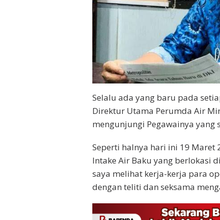
Selalu ada yang baru pada setia
Direktur Utama Perumda Air Min
mengunjungi Pegawainya yang 
Seperti halnya hari ini 19 Maret
Intake Air Baku yang berlokasi 
saya melihat kerja-kerja para o
dengan teliti dan seksama menga