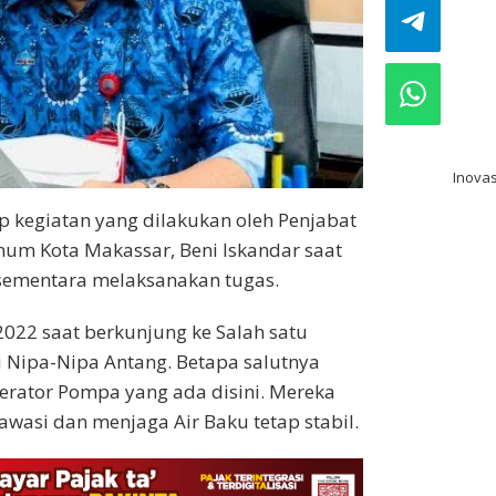
bo
pak
pre
Inovas
p kegiatan yang dilakukan oleh Penjabat
um Kota Makassar, Beni Iskandar saat
sementara melaksanakan tugas.
 2022 saat berkunjung ke Salah satu
di Nipa-Nipa Antang. Betapa salutnya
perator Pompa yang ada disini. Mereka
wasi dan menjaga Air Baku tetap stabil.