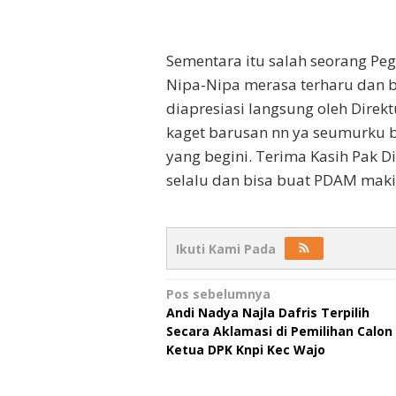
Sementara itu salah seorang Peg
Nipa-Nipa merasa terharu dan 
diapresiasi langsung oleh Direk
kaget barusan nn ya seumurku b
yang begini. Terima Kasih Pak D
selalu dan bisa buat PDAM maki
Ikuti Kami Pada
Navigasi
Pos sebelumnya
Andi Nadya Najla Dafris Terpilih
pos
Secara Aklamasi di Pemilihan Calon
Ketua DPK Knpi Kec Wajo