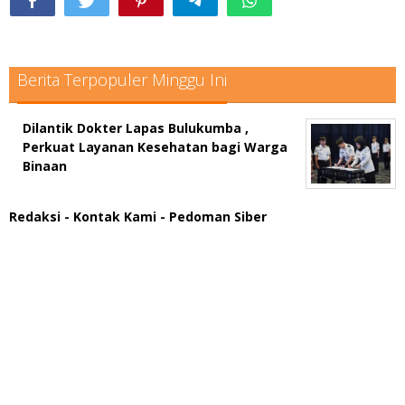
Berita Terpopuler Minggu Ini
Dilantik Dokter Lapas Bulukumba ,
Perkuat Layanan Kesehatan bagi Warga
Binaan
Redaksi
- Kontak Kami
- Pedoman Siber
scatter hitam mahjong rekomendasi
maxwin slot online
pola rumus slot gacor
admin slot gacor
situs judi online