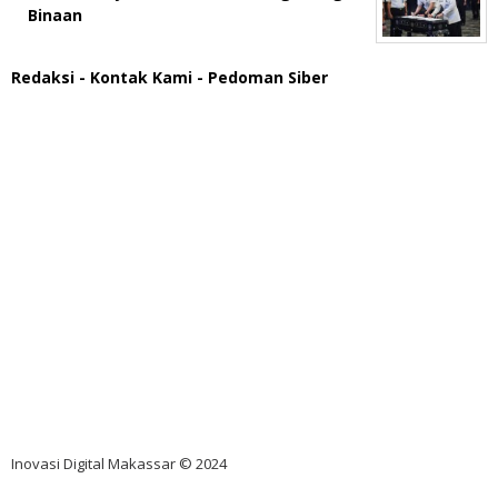
Binaan
Redaksi
- Kontak Kami
- Pedoman Siber
scatter hitam mahjong rekomendasi
maxwin slot online
pola rumus slot gacor
admin slot gacor
situs judi online
bonus scatter hitam mahjong
pakar pola gacor slot online
prediksi juara taruhan bola
Inovasi Digital Makassar © 2024