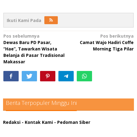
Ikuti Kami Pada
Navigasi
Pos sebelumnya
Pos berikutnya
Dewas Baru PD Pasar,
Camat Wajo Hadiri Coffe
pos
“Hae”, Tawarkan Wisata
Morning Tiga Pilar
Belanja di Pasar Tradisional
Makassar
Berita Terpopuler Minggu Ini
Redaksi
- Kontak Kami
- Pedoman Siber
scatter hitam mahjong rekomendasi