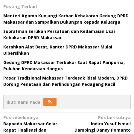
Posting Terkait
Menteri Agama Kunjungi Korban Kebakaran Gedung DPRD
Makassar dan Sampaikan Dukungan kepada Keluarga
Supratman Serukan Persatuan dan Kedamaian Usai
Kebakaran DPRD Makassar
Kerahkan Alat Berat, Kantor DPRD Makassar Mulai
Dibersihkan
Gedung DPRD Makassar Terbakar Saat Rapat Paripurna,
Puluhan Kendaraan Hangus
Pasar Tradisional Makassar Terdesak Ritel Modern, DPRD
Dorong Penataan dan Perlindungan Pedagang Kecil
Ikuti Kami Pada
Navigasi
Pos sebelumnya
Pos berikutnya
Bappeda Makassar Gelar
Indira Yusuf Ismail
pos
Rapat Finalisasi dan
Dampingi Danny Pomanto