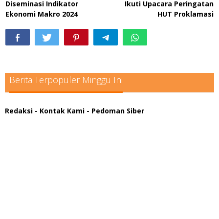
Diseminasi Indikator
Ikuti Upacara Peringatan
Ekonomi Makro 2024
HUT Proklamasi
Berita Terpopuler Minggu Ini
Redaksi
- Kontak Kami
- Pedoman Siber
scatter hitam mahjong rekomendasi
maxwin slot online
pola rumus slot gacor
admin slot gacor
situs judi online