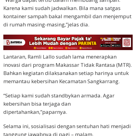
Karena kami sudah jadwalkan. Bila mana satgas
kontainer sampah bakal mengambil dan menjemput
di rumah masing-masing,”jelas dia.
Lantaran, Ramli Lallo sudah lama menerapkan
inovasi dari program Makassar Tidak Rantasa (MTR).
Bahkan kegiatan dilaksanakan setiap harinya untuk
memantau kebersihan Kecamatan Sangkarrang.
“Setiap kami sudah standbykan armada. Agar
kebersihan bisa terjaga dan
dipertahankan,”paparnya.
Selama ini, sosialisasi dengan sentuhan hati menjadi
tanggung jawabnya di pagi – malam.