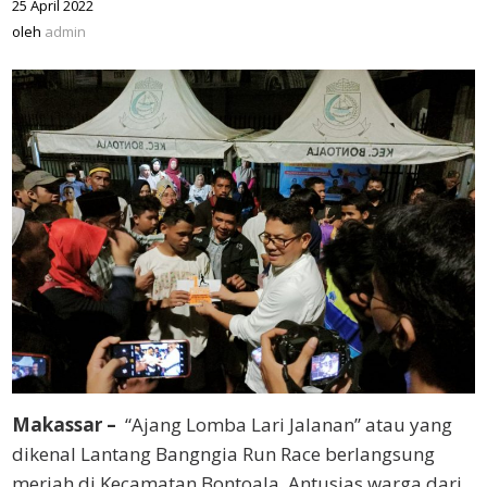
25 April 2022
oleh
admin
oleh
admin
Makassar –
“Ajang Lomba Lari Jalanan” atau yang
dikenal Lantang Bangngia Run Race berlangsung
meriah di Kecamatan Bontoala. Antusias warga dari