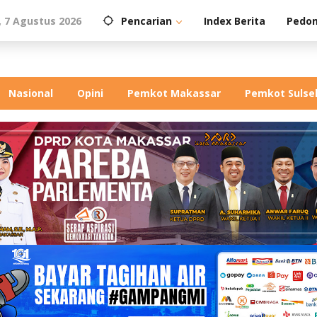
 7 Agustus 2026
Pencarian
Index Berita
Pedom
Nasional
Opini
Pemkot Makassar
Pemkot Sulse