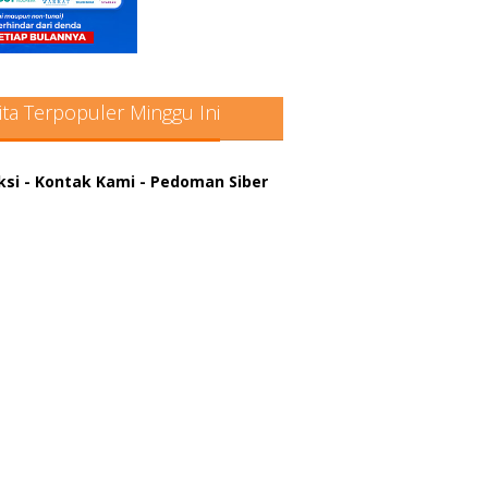
ita Terpopuler Minggu Ini
ksi
- Kontak Kami
- Pedoman Siber
atter hitam mahjong rekomendasi
win slot online
a rumus slot gacor
in slot gacor
us judi online
nus scatter hitam mahjong
ar pola gacor slot online