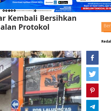
r Kembali Bersihkan
Jalan Protokol
Ber
Reda
sc
max
pol
adm
sit
bo
pak