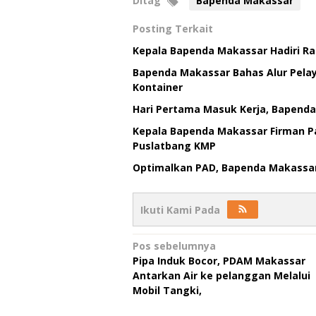
Ditag
Bapenda Makassar
Posting Terkait
Kepala Bapenda Makassar Hadiri Ra
Bapenda Makassar Bahas Alur Pelay
Kontainer
Hari Pertama Masuk Kerja, Bapenda 
Kepala Bapenda Makassar Firman Pag
Puslatbang KMP
Optimalkan PAD, Bapenda Makassar
Ikuti Kami Pada
Navigasi
Pos sebelumnya
Pipa Induk Bocor, PDAM Makassar
pos
Antarkan Air ke pelanggan Melalui
Mobil Tangki,