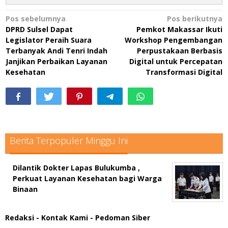
Navigasi
Pos sebelumnya
Pos berikutnya
DPRD Sulsel Dapat
Pemkot Makassar Ikuti
pos
Legislator Peraih Suara
Workshop Pengembangan
Terbanyak Andi Tenri Indah
Perpustakaan Berbasis
Janjikan Perbaikan Layanan
Digital untuk Percepatan
Kesehatan
Transformasi Digital
Berita Terpopuler Minggu Ini
Dilantik Dokter Lapas Bulukumba ,
Perkuat Layanan Kesehatan bagi Warga
Binaan
Redaksi
- Kontak Kami
- Pedoman Siber