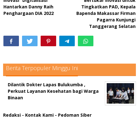
Inovasi “Digitalisasi”
Bertukar Inovasi untuk
pos
Hantarkan Danny Raih
Tingkatkan PAD, Kepala
Penghargaan DIA 2022
Bapenda Makassar Firman
Pagarra Kunjungi
Tanggerang Selatan
Berita Terpopuler Minggu Ini
Dilantik Dokter Lapas Bulukumba ,
Perkuat Layanan Kesehatan bagi Warga
Binaan
Redaksi
- Kontak Kami
- Pedoman Siber
scatter hitam mahjong rekomendasi
maxwin slot online