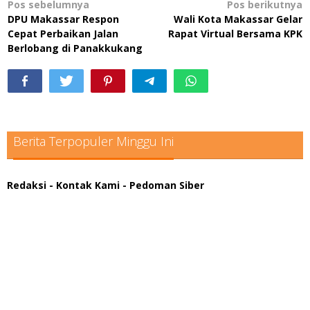
Navigasi
Pos sebelumnya
Pos berikutnya
DPU Makassar Respon
Wali Kota Makassar Gelar
pos
Cepat Perbaikan Jalan
Rapat Virtual Bersama KPK
Berlobang di Panakkukang
Berita Terpopuler Minggu Ini
Redaksi
- Kontak Kami
- Pedoman Siber
scatter hitam mahjong rekomendasi
maxwin slot online
pola rumus slot gacor
admin slot gacor