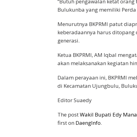
“Butuh pengawalan ketat orang t
Bulukunba yang memiliki Perda 
Menurutnya BKPRMI patut diapr
keberadaannya harus ditopang 
generasi.
Ketua BKPRMI, AM Iqbal mengat
akan melaksanakan kegiatan hin
Dalam perayaan ini, BKPRMI me
di Kecamatan Ujungbulu, Buluk
Editor Suaedy
The post
Wakil Bupati Edy Man
first on
DaengInfo
.