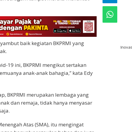
bo
pak
pre
yambut baik kegiatan BKPRMI yang
Inovas
ak.
id-19 ini, BKPRMI mengikut sertakan
semuanya anak-anak bahagia,” kata Edy
rap, BKPRMI merupakan lembaga yang
ak dan remaja, tidak hanya menyasar
aja.
enengah Atas (SMA), itu mengingat