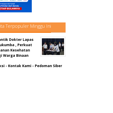
ita Terpopuler Minggu Ini
antik Dokter Lapas
lukumba , Perkuat
yanan Kesehatan
gi Warga Binaan
ksi
- Kontak Kami
- Pedoman Siber
atter hitam mahjong rekomendasi
win slot online
a rumus slot gacor
in slot gacor
us judi online