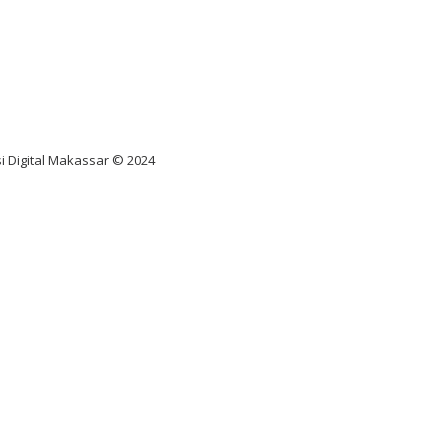
nus scatter hitam mahjong
ar pola gacor slot online
diksi juara taruhan bola
i Digital Makassar © 2024