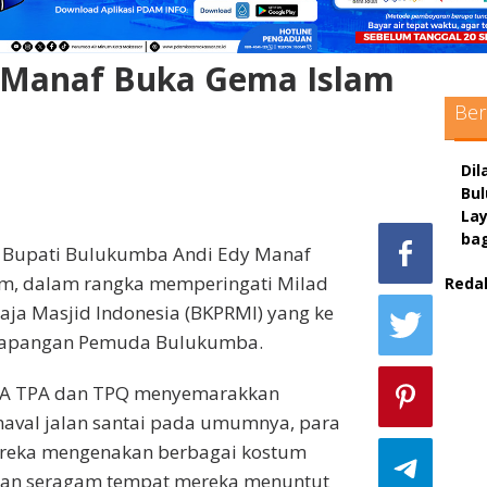
y Manaf Buka Gema Islam
Ber
Dil
Bu
La
ba
l Bupati Bulukumba Andi Edy Manaf
m, dalam rangka memperingati Milad
Reda
sc
a Masjid Indonesia (BKPRMI) yang ke
i lapangan Pemuda Bulukumba.
max
 TKA TPA dan TPQ menyemarakkan
pol
rnaval jalan santai pada umumnya, para
adm
ereka mengenakan berbagai kostum
an seragam tempat mereka menuntut
sit