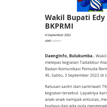
Wakil Bupati Ed
BKPRMI
4 September 2022
oleh
admin
oleh
admin
DaengInfo, Bulukumba
,- Waki
melepas kegiatan Tadabbur Ala
Badan Komunikasi Pemuda Remaj
45, Sabtu, 3 September 2022 d
Ratusan santri dan santriwati
kegiatan tersebut. Layaknya ka
anak-anak nampak antusias, m
budaya dan ada pula mengenak