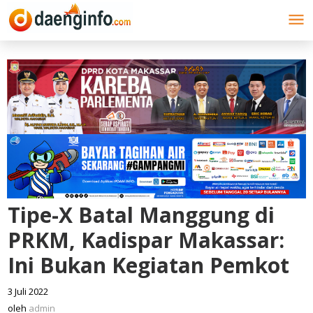
Lewati
ke
konten
Tipe-X Batal Manggung di
PRKM, Kadispar Makassar:
Ini Bukan Kegiatan Pemkot
3 Juli 2022
oleh
admin
oleh
admin