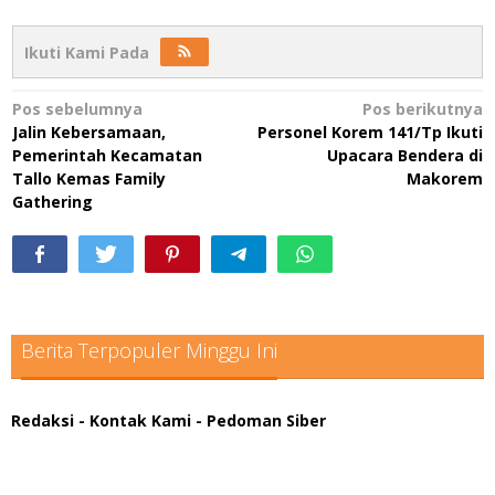
Ikuti Kami Pada
Navigasi
Pos sebelumnya
Pos berikutnya
Jalin Kebersamaan,
Personel Korem 141/Tp Ikuti
pos
Pemerintah Kecamatan
Upacara Bendera di
Tallo Kemas Family
Makorem
Gathering
Berita Terpopuler Minggu Ini
Redaksi
- Kontak Kami
- Pedoman Siber
scatter hitam mahjong rekomendasi
maxwin slot online