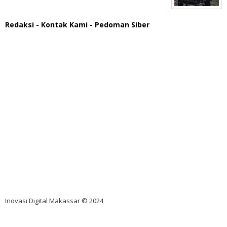
Redaksi
- Kontak Kami
- Pedoman Siber
scatter hitam mahjong rekomendasi
maxwin slot online
pola rumus slot gacor
admin slot gacor
situs judi online
bonus scatter hitam mahjong
pakar pola gacor slot online
prediksi juara taruhan bola
Inovasi Digital Makassar © 2024