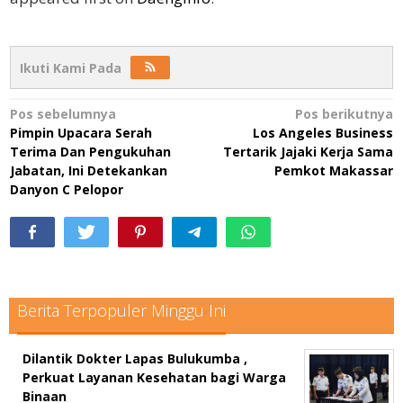
Ikuti Kami Pada
Navigasi
Pos sebelumnya
Pos berikutnya
Pimpin Upacara Serah
Los Angeles Business
pos
Terima Dan Pengukuhan
Tertarik Jajaki Kerja Sama
Jabatan, Ini Detekankan
Pemkot Makassar
Danyon C Pelopor
Berita Terpopuler Minggu Ini
Dilantik Dokter Lapas Bulukumba ,
Perkuat Layanan Kesehatan bagi Warga
Binaan