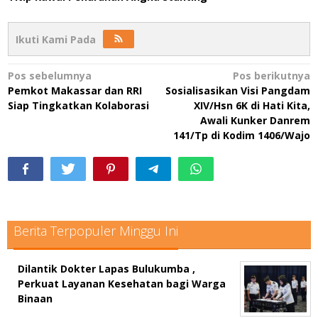
Ikuti Kami Pada
Navigasi
Pos sebelumnya
Pos berikutnya
Pemkot Makassar dan RRI
Sosialisasikan Visi Pangdam
pos
Siap Tingkatkan Kolaborasi
XIV/Hsn 6K di Hati Kita,
Awali Kunker Danrem
141/Tp di Kodim 1406/Wajo
Berita Terpopuler Minggu Ini
Dilantik Dokter Lapas Bulukumba ,
Perkuat Layanan Kesehatan bagi Warga
Binaan