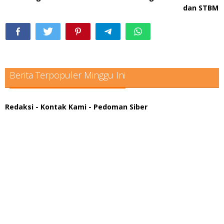
dan STBM
Berita Terpopuler Minggu Ini
Redaksi
- Kontak Kami
- Pedoman Siber
scatter hitam mahjong rekomendasi
maxwin slot online
pola rumus slot gacor
admin slot gacor
situs judi online
bonus scatter hitam mahjong