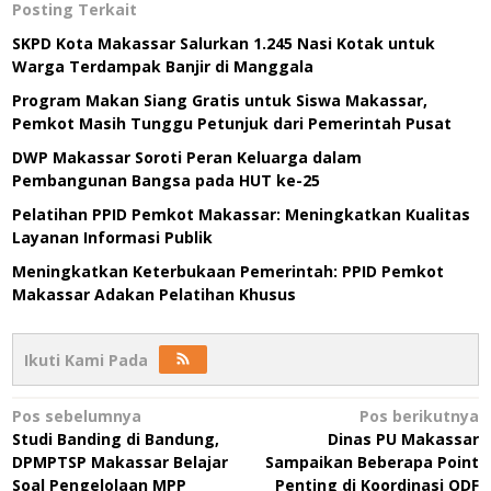
Posting Terkait
SKPD Kota Makassar Salurkan 1.245 Nasi Kotak untuk
Warga Terdampak Banjir di Manggala
Program Makan Siang Gratis untuk Siswa Makassar,
Pemkot Masih Tunggu Petunjuk dari Pemerintah Pusat
DWP Makassar Soroti Peran Keluarga dalam
Pembangunan Bangsa pada HUT ke-25
Pelatihan PPID Pemkot Makassar: Meningkatkan Kualitas
Layanan Informasi Publik
Meningkatkan Keterbukaan Pemerintah: PPID Pemkot
Makassar Adakan Pelatihan Khusus
Ikuti Kami Pada
Navigasi
Pos sebelumnya
Pos berikutnya
Studi Banding di Bandung,
Dinas PU Makassar
pos
DPMPTSP Makassar Belajar
Sampaikan Beberapa Point
Soal Pengelolaan MPP
Penting di Koordinasi ODF