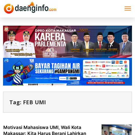
Lewati
ke
konten
Tag:
FEB UMI
Motivasi Mahasiswa UMI, Wali Kota
Makassar: Kita Harus Berani Lahirkan