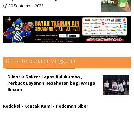
30 September 2022
oleh
admin
Berita Terpopuler Minggu Ini
Dilantik Dokter Lapas Bulukumba ,
Perkuat Layanan Kesehatan bagi Warga
Binaan
Redaksi
- Kontak Kami
- Pedoman Siber
scatter hitam mahjong rekomendasi
maxwin slot online