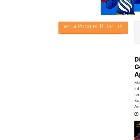
Berita Populer Bulan Ini
D
G
A
Ma
In
te
Su
An