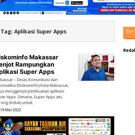
Ber
Tag:
Aplikasi Super Apps
Reda
iskominfo Makassar
sc
enjot Rampungkan
max
plikasi Super Apps
kassar – Dinas Komunikasi dan
pol
formatika (Diskominfo) Kota Makassar,
rus menggenjot pembuatan aplikasi
adm
per Apps. Dimana, Super Apps atu
rong (induk) untuk
sit
19 Mei 2022
oleh
admin
bo
pak