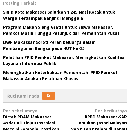
Posting Terkait
SKPD Kota Makassar Salurkan 1.245 Nasi Kotak untuk
Warga Terdampak Banjir di Manggala
Program Makan Siang Gratis untuk Siswa Makassar,
Pemkot Masih Tunggu Petunjuk dari Pemerintah Pusat
DWP Makassar Soroti Peran Keluarga dalam
Pembangunan Bangsa pada HUT ke-25
Pelatihan PPID Pemkot Makassar: Meningkatkan Kualitas
Layanan Informasi Publik
Meningkatkan Keterbukaan Pemerintah: PPID Pemkot
Makassar Adakan Pelatihan Khusus
Ikuti Kami Pada
Navigasi
Pos sebelumnya
Pos berikutnya
Dirtek PDAM Makassar
BPBD Makassar-SAR
pos
Asdar Ali Tinjau Instalasi
Temukan Jasad Nelayan
Maccini Sombala: Pastikan
yang Tenggelam di Danau