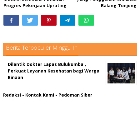
Progres Pekerjaan Uprating
Balang Tonjong
Berita Terpopuler Minggu Ini
Dilantik Dokter Lapas Bulukumba ,
Perkuat Layanan Kesehatan bagi Warga
Binaan
Redaksi
- Kontak Kami
- Pedoman Siber
scatter hitam mahjong rekomendasi
maxwin slot online
pola rumus slot gacor
admin slot gacor