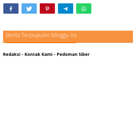
Berita Terpopuler Minggu Ini
Redaksi
- Kontak Kami
- Pedoman Siber
scatter hitam mahjong rekomendasi
maxwin slot online
pola rumus slot gacor
admin slot gacor
situs judi online
bonus scatter hitam mahjong
pakar pola gacor slot online