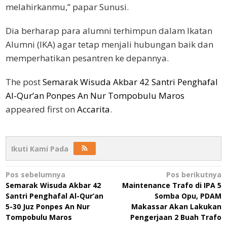
melahirkanmu,” papar Sunusi.
Dia berharap para alumni terhimpun dalam Ikatan
Alumni (IKA) agar tetap menjali hubungan baik dan
memperhatikan pesantren ke depannya.
The post
Semarak Wisuda Akbar 42 Santri Penghafal
Al-Qur’an Ponpes An Nur Tompobulu Maros
appeared first on
Accarita
.
Ikuti Kami Pada
Navigasi
Pos sebelumnya
Pos berikutnya
Semarak Wisuda Akbar 42
Maintenance Trafo di IPA 5
pos
Santri Penghafal Al-Qur’an
Somba Opu, PDAM
5-30 Juz Ponpes An Nur
Makassar Akan Lakukan
Tompobulu Maros
Pengerjaan 2 Buah Trafo