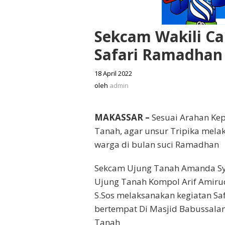
Sekcam Wakili C
Safari Ramadhan
18 April 2022
oleh
admin
oleh
admin
MAKASSAR –
Sesuai Arahan Ke
Tanah, agar unsur Tripika mela
warga di bulan suci Ramadhan
Sekcam Ujung Tanah Amanda Sya
Ujung Tanah Kompol Arif Amirud
S.Sos melaksanakan kegiatan S
bertempat Di Masjid Babussal
Tanah