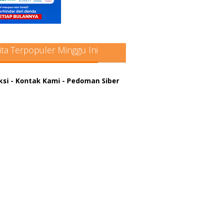
ita Terpopuler Minggu Ini
ksi
- Kontak Kami
- Pedoman Siber
atter hitam mahjong rekomendasi
win slot online
a rumus slot gacor
in slot gacor
us judi online
nus scatter hitam mahjong
ar pola gacor slot online