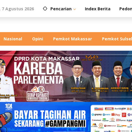
 7 Agustus 2026
Pencarian
Index Berita
Pedom
Nasional
Opini
Pemkot Makassar
Pemkot Sulse