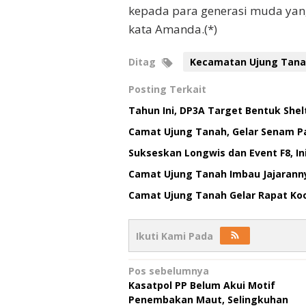
kepada para generasi muda yang
kata Amanda.(*)
Ditag
Kecamatan Ujung Tan
Posting Terkait
Tahun Ini, DP3A Target Bentuk Shel
Camat Ujung Tanah, Gelar Senam P
Sukseskan Longwis dan Event F8, I
Camat Ujung Tanah Imbau Jajarann
Camat Ujung Tanah Gelar Rapat Koo
Ikuti Kami Pada
Navigasi
Pos sebelumnya
Kasatpol PP Belum Akui Motif
pos
Penembakan Maut, Selingkuhan