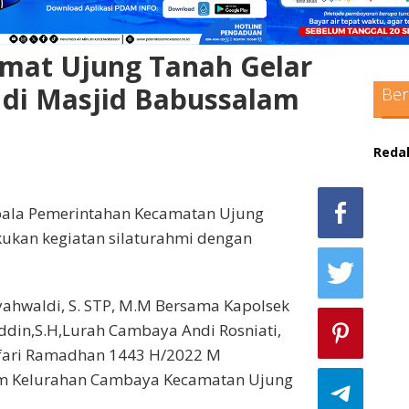
amat Ujung Tanah Gelar
 di Masjid Babussalam
Ber
Reda
sc
max
pala Pemerintahan Kecamatan Ujung
kukan kegiatan silaturahmi dengan
pol
adm
hwaldi, S. STP, M.M Bersama Kapolsek
sit
din,S.H,Lurah Cambaya Andi Rosniati,
afari Ramadhan 1443 H/2022 M
bo
am Kelurahan Cambaya Kecamatan Ujung
pak