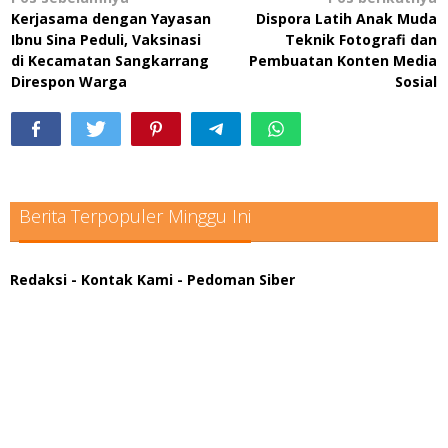
Navigasi
Kerjasama dengan Yayasan
Dispora Latih Anak Muda
pos
Ibnu Sina Peduli, Vaksinasi
Teknik Fotografi dan
di Kecamatan Sangkarrang
Pembuatan Konten Media
Direspon Warga
Sosial
Berita Terpopuler Minggu Ini
Redaksi
- Kontak Kami
- Pedoman Siber
scatter hitam mahjong rekomendasi
maxwin slot online
pola rumus slot gacor
admin slot gacor