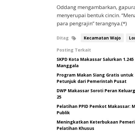
Oddang mengambarkan, gapura 
menyerupai bentuk cincin. “Men
para pengrajin” terangnya.(*)
Ditag
Kecamatan Wajo
Lo
Posting Terkait
SKPD Kota Makassar Salurkan 1.245
Manggala
Program Makan Siang Gratis untuk
Petunjuk dari Pemerintah Pusat
DWP Makassar Soroti Peran Kelua
25
Pelatihan PPID Pemkot Makassar: M
Publik
Meningkatkan Keterbukaan Pemeri
Pelatihan Khusus