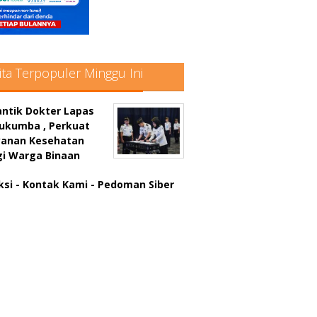
ita Terpopuler Minggu Ini
antik Dokter Lapas
lukumba , Perkuat
yanan Kesehatan
gi Warga Binaan
ksi
- Kontak Kami
- Pedoman Siber
atter hitam mahjong rekomendasi
win slot online
a rumus slot gacor
in slot gacor
us judi online