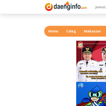
Lewati
Jumat,
ke
konten
Home
Caleg
Makassar