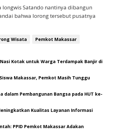
longwis Satando nantinya dibangun
andai bahwa lorong tersebut pusatnya
rong Wisata
Pemkot Makassar
 Nasi Kotak untuk Warga Terdampak Banjir di
 Siswa Makassar, Pemkot Masih Tunggu
rga dalam Pembangunan Bangsa pada HUT ke-
eningkatkan Kualitas Layanan Informasi
ntah: PPID Pemkot Makassar Adakan