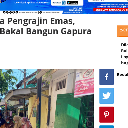
a Pengrajin Emas,
Bakal Bangun Gapura
Ber
Dil
Bu
La
ba
Reda
sc
max
pol
adm
sit