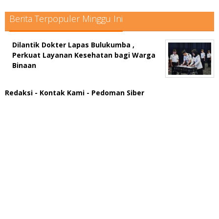
Berita Terpopuler Minggu Ini
Dilantik Dokter Lapas Bulukumba ,
Perkuat Layanan Kesehatan bagi Warga
Binaan
Redaksi
- Kontak Kami
- Pedoman Siber
scatter hitam mahjong rekomendasi
maxwin slot online
pola rumus slot gacor
admin slot gacor
situs judi online
bonus scatter hitam mahjong