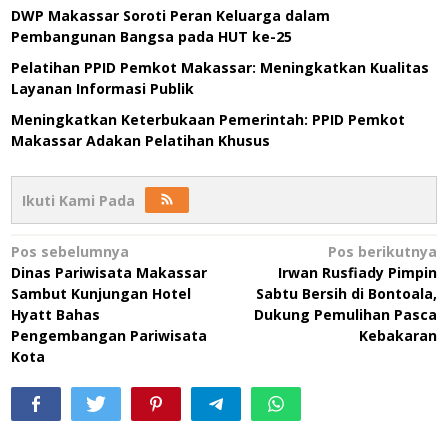
DWP Makassar Soroti Peran Keluarga dalam
Pembangunan Bangsa pada HUT ke-25
Pelatihan PPID Pemkot Makassar: Meningkatkan Kualitas
Layanan Informasi Publik
Meningkatkan Keterbukaan Pemerintah: PPID Pemkot
Makassar Adakan Pelatihan Khusus
Ikuti Kami Pada
Navigasi
Pos sebelumnya
Pos berikutnya
Dinas Pariwisata Makassar
Irwan Rusfiady Pimpin
pos
Sambut Kunjungan Hotel
Sabtu Bersih di Bontoala,
Hyatt Bahas
Dukung Pemulihan Pasca
Pengembangan Pariwisata
Kebakaran
Kota