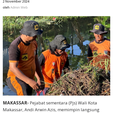
2 November 2024
oleh
Admin
oleh
Admin Web
Web
MAKASSAR-
Pejabat sementara (Pjs) Wali Kota
Makassar, Andi Arwin Azis, memimpin langsung