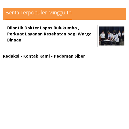
Berita Terpopuler Minggu Ini
Dilantik Dokter Lapas Bulukumba ,
Perkuat Layanan Kesehatan bagi Warga
Binaan
Redaksi
- Kontak Kami
- Pedoman Siber
scatter hitam mahjong rekomendasi
maxwin slot online
pola rumus slot gacor
admin slot gacor
situs judi online
bonus scatter hitam mahjong