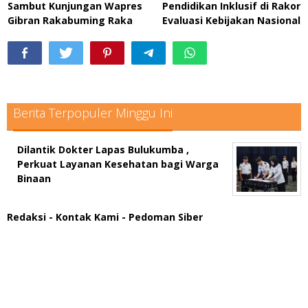
Sambut Kunjungan Wapres
Pendidikan Inklusif di Rakor
Gibran Rakabuming Raka
Evaluasi Kebijakan Nasional
Berita Terpopuler Minggu Ini
Dilantik Dokter Lapas Bulukumba ,
Perkuat Layanan Kesehatan bagi Warga
Binaan
Redaksi
- Kontak Kami
- Pedoman Siber
scatter hitam mahjong rekomendasi
maxwin slot online
pola rumus slot gacor