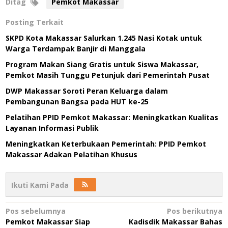
Ditag
Pemkot Makassar
Posting Terkait
SKPD Kota Makassar Salurkan 1.245 Nasi Kotak untuk
Warga Terdampak Banjir di Manggala
Program Makan Siang Gratis untuk Siswa Makassar,
Pemkot Masih Tunggu Petunjuk dari Pemerintah Pusat
DWP Makassar Soroti Peran Keluarga dalam
Pembangunan Bangsa pada HUT ke-25
Pelatihan PPID Pemkot Makassar: Meningkatkan Kualitas
Layanan Informasi Publik
Meningkatkan Keterbukaan Pemerintah: PPID Pemkot
Makassar Adakan Pelatihan Khusus
Ikuti Kami Pada
Navigasi
Pos sebelumnya
Pos berikutnya
Pemkot Makassar Siap
Kadisdik Makassar Bahas
pos