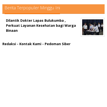
Berita Terpopuler Minggu Ini
Dilantik Dokter Lapas Bulukumba ,
Perkuat Layanan Kesehatan bagi Warga
Binaan
Redaksi
- Kontak Kami
- Pedoman Siber
scatter hitam mahjong rekomendasi
maxwin slot online
pola rumus slot gacor
admin slot gacor
situs judi online
bonus scatter hitam mahjong